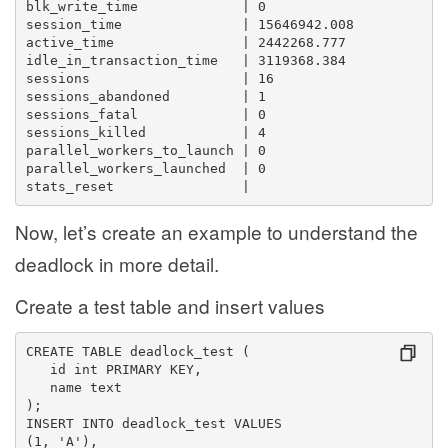
blk_write_time             | 0
session_time               | 15646942.008
active_time                | 2442268.777
idle_in_transaction_time   | 3119368.384
sessions                   | 16
sessions_abandoned         | 1
sessions_fatal             | 0
sessions_killed            | 4
parallel_workers_to_launch | 0
parallel_workers_launched  | 0
stats_reset                | 
Now, let’s create an example to understand the
deadlock in more detail.
Create a test table and insert values
CREATE TABLE deadlock_test (
   id int PRIMARY KEY,
   name text
);
INSERT INTO deadlock_test VALUES
(1, 'A'),