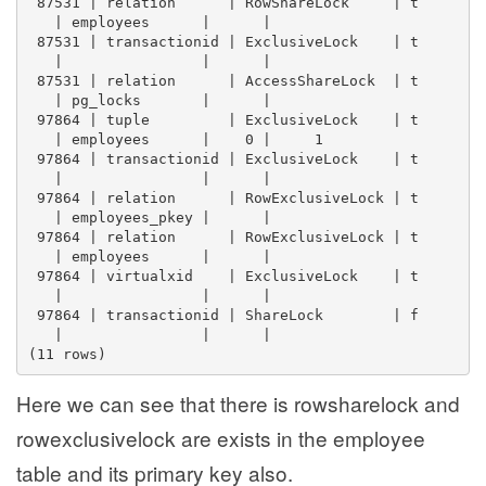
 87531 | relation      | RowShareLock     | t    
   | employees      |      |      
 87531 | transactionid | ExclusiveLock    | t    
   |                |      |      
 87531 | relation      | AccessShareLock  | t    
   | pg_locks       |      |      
 97864 | tuple         | ExclusiveLock    | t    
   | employees      |    0 |     1
 97864 | transactionid | ExclusiveLock    | t    
   |                |      |      
 97864 | relation      | RowExclusiveLock | t    
   | employees_pkey |      |      
 97864 | relation      | RowExclusiveLock | t    
   | employees      |      |      
 97864 | virtualxid    | ExclusiveLock    | t    
   |                |      |      
 97864 | transactionid | ShareLock        | f    
   |                |      |      
(11 rows)
Here we can see that there is rowsharelock and
rowexclusivelock are exists in the employee
table and its primary key also.