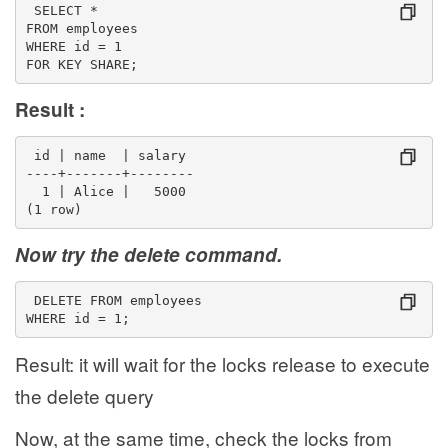
 SELECT *
FROM employees
WHERE id = 1
FOR KEY SHARE;
Result :
 id | name  | salary 
----+-------+--------
  1 | Alice |   5000
(1 row)
Now try the delete command.
 DELETE FROM employees
WHERE id = 1;
Result: it will wait for the locks release to execute
the delete query
Now, at the same time, check the locks from