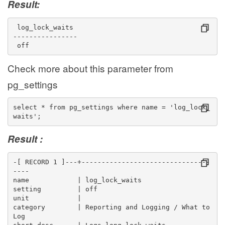
Result:
 log_lock_waits 
----------------
 off
Check more about this parameter from
pg_settings
select * from pg_settings where name = 'log_lock_
waits';
Result :
-[ RECORD 1 ]---+--------------------------------
----
name            | log_lock_waits
setting         | off
unit            | 
category        | Reporting and Logging / What to 
Log