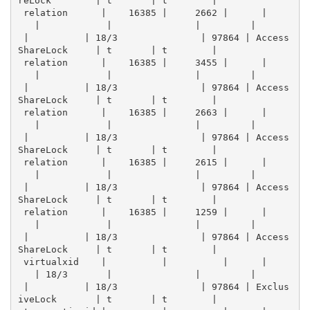
reLock        | t       | t        | 
 relation      |    16385 |     2662 |      |    
   |            |               |         |      
 |          | 18/3               | 97864 | Access
ShareLock     | t       | t        | 
 relation      |    16385 |     3455 |      |    
   |            |               |         |      
 |          | 18/3               | 97864 | Access
ShareLock     | t       | t        | 
 relation      |    16385 |     2663 |      |    
   |            |               |         |      
 |          | 18/3               | 97864 | Access
ShareLock     | t       | t        | 
 relation      |    16385 |     2615 |      |    
   |            |               |         |      
 |          | 18/3               | 97864 | Access
ShareLock     | t       | t        | 
 relation      |    16385 |     1259 |      |    
   |            |               |         |      
 |          | 18/3               | 97864 | Access
ShareLock     | t       | t        | 
 virtualxid    |          |          |      |    
   | 18/3       |               |         |      
 |          | 18/3               | 97864 | Exclus
iveLock       | t       | t        | 