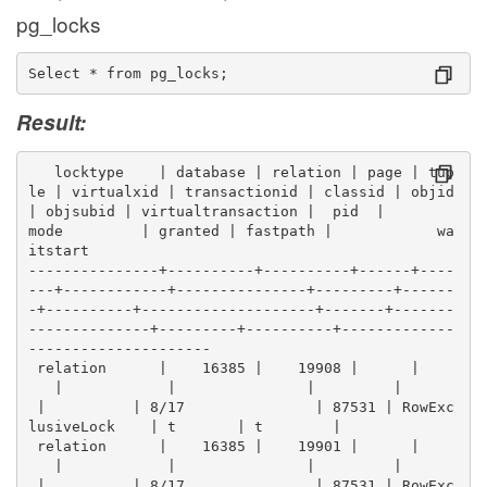
pg_locks
Select * from pg_locks;
Result:
   locktype    | database | relation | page | tup
le | virtualxid | transactionid | classid | objid 
| objsubid | virtualtransaction |  pid  |        
mode         | granted | fastpath |            wa
itstart             
---------------+----------+----------+------+----
---+------------+---------------+---------+------
-+----------+--------------------+-------+-------
--------------+---------+----------+-------------
---------------------
 relation      |    16385 |    19908 |      |    
   |            |               |         |      
 |          | 8/17               | 87531 | RowExc
lusiveLock    | t       | t        | 
 relation      |    16385 |    19901 |      |    
   |            |               |         |      
 |          | 8/17               | 87531 | RowExc