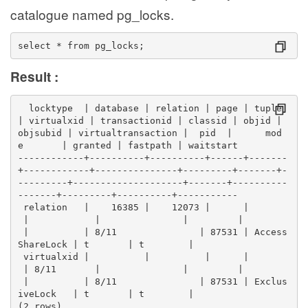
catalogue named pg_locks.
select * from pg_locks;
Result :
  locktype  | database | relation | page | tuple 
| virtualxid | transactionid | classid | objid | 
objsubid | virtualtransaction |  pid  |      mod
e       | granted | fastpath | waitstart 
------------+----------+----------+------+-------
+------------+---------------+---------+-------+-
---------+--------------------+-------+----------
-------+---------+----------+-----------
 relation   |    16385 |    12073 |      |      
 |            |               |         |      
 |          | 8/11               | 87531 | Access
ShareLock | t       | t        | 
 virtualxid |          |          |      |      
 | 8/11       |               |         |      
 |          | 8/11               | 87531 | Exclus
iveLock   | t       | t        | 
(2 rows)