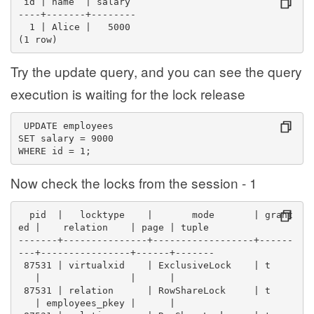
 id | name  | salary 
----+-------+--------
  1 | Alice |   5000
(1 row)
Try the update query, and you can see the query
execution is waiting for the lock release
 UPDATE employees
SET salary = 9000
WHERE id = 1;
Now check the locks from the session - 1
  pid  |   locktype    |       mode       | grant
ed |    relation    | page | tuple 
-------+---------------+------------------+------
---+----------------+------+-------
 87531 | virtualxid    | ExclusiveLock    | t    
   |                |      |      
 87531 | relation      | RowShareLock     | t    
   | employees_pkey |      |      