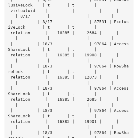
lusiveLock    | t       | t        | 
 virtualxid    |          |          |      |    
   | 8/17       |               |         |      
 |          | 8/17               | 87531 | Exclus
iveLock       | t       | t        | 
 relation      |    16385 |     2684 |      |    
   |            |               |         |      
 |          | 18/3               | 97864 | Access
ShareLock     | t       | t        | 
 relation      |    16385 |    19908 |      |    
   |            |               |         |      
 |          | 18/3               | 97864 | RowSha
reLock        | t       | t        | 
 relation      |    16385 |    12073 |      |    
   |            |               |         |      
 |          | 18/3               | 97864 | Access
ShareLock     | t       | t        | 
 relation      |    16385 |     2685 |      |    
   |            |               |         |      
 |          | 18/3               | 97864 | Access
ShareLock     | t       | t        | 
 relation      |    16385 |    19901 |      |    
   |            |               |         |      
 |          | 18/3               | 97864 | RowSha