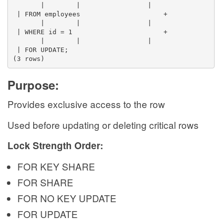
       |        |                 |              
 | FROM employees                     +
       |        |                 |              
 | WHERE id = 1                       +
       |        |                 |              
 | FOR UPDATE;
(3 rows)
Purpose:
Provides exclusive access to the row
Used before updating or deleting critical rows
Lock Strength Order:
FOR KEY SHARE
FOR SHARE
FOR NO KEY UPDATE
FOR UPDATE