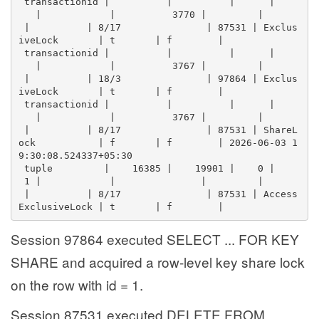
 transactionid |          |          |      |    
   |            |          3770 |         |      
 |          | 8/17               | 87531 | Exclus
iveLock       | t       | f        | 
 transactionid |          |          |      |    
   |            |          3767 |         |      
 |          | 18/3               | 97864 | Exclus
iveLock       | t       | f        | 
 transactionid |          |          |      |    
   |            |          3767 |         |      
 |          | 8/17               | 87531 | ShareL
ock           | f       | f        | 2026-06-03 1
9:30:08.524337+05:30
 tuple         |    16385 |    19901 |    0 |    
 1 |            |               |         |      
 |          | 8/17               | 87531 | Access
ExclusiveLock | t       | f        | 
Session 97864 executed SELECT ... FOR KEY
SHARE and acquired a row-level key share lock
on the row with id = 1.
Session 87531 executed DELETE FROM