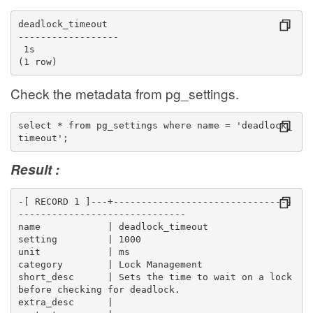
deadlock_timeout 
------------------
 1s
(1 row)
Check the metadata from pg_settings.
select * from pg_settings where name = 'deadlock_
timeout';
Result :
-[ RECORD 1 ]---+--------------------------------
------------------------------
name            | deadlock_timeout
setting         | 1000
unit            | ms
category        | Lock Management
short_desc      | Sets the time to wait on a lock 
before checking for deadlock.
extra_desc      | 