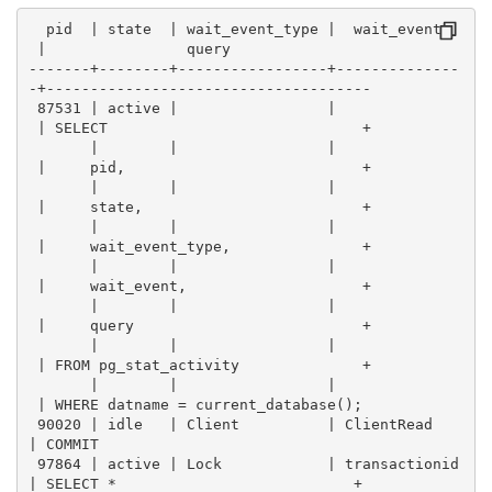
  pid  | state  | wait_event_type |  wait_event  
 |                query                
-------+--------+-----------------+--------------
-+-------------------------------------
 87531 | active |                 |              
 | SELECT                             +
       |        |                 |              
 |     pid,                           +
       |        |                 |              
 |     state,                         +
       |        |                 |              
 |     wait_event_type,               +
       |        |                 |              
 |     wait_event,                    +
       |        |                 |              
 |     query                          +
       |        |                 |              
 | FROM pg_stat_activity              +
       |        |                 |              
 | WHERE datname = current_database();
 90020 | idle   | Client          | ClientRead    
| COMMIT
 97864 | active | Lock            | transactionid 
| SELECT *                           +