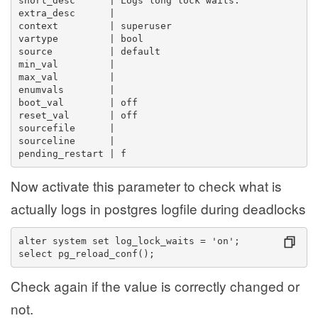
short_desc      | Logs long lock waits.
extra_desc      | 
context         | superuser
vartype         | bool
source          | default
min_val         | 
max_val         | 
enumvals        | 
boot_val        | off
reset_val       | off
sourcefile      | 
sourceline      | 
pending_restart | f
Now activate this parameter to check what is
actually logs in postgres logfile during deadlocks
alter system set log_lock_waits = 'on';
select pg_reload_conf();
Check again if the value is correctly changed or
not.