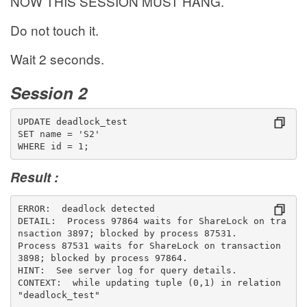
NOW THIS SESSION MUST HANG.
Do not touch it.
Wait 2 seconds.
Session 2
UPDATE deadlock_test
SET name = 'S2'
WHERE id = 1;
Result :
ERROR:  deadlock detected
DETAIL:  Process 97864 waits for ShareLock on tra
nsaction 3897; blocked by process 87531.
Process 87531 waits for ShareLock on transaction 
3898; blocked by process 97864.
HINT:  See server log for query details.
CONTEXT:  while updating tuple (0,1) in relation 
"deadlock_test"