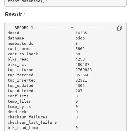
rrent_database();
Result :
-[ RECORD 1 ]--------------+-------------
datid                      | 16385
datname                    | odoo
numbackends                | 3
xact_commit                | 5862
xact_rollback              | 68
blks_read                  | 4258
blks_hit                   | 486437
tup_returned               | 2769838
tup_fetched                | 353660
tup_inserted               | 32321
tup_updated                | 4305
tup_deleted                | 207
conflicts                  | 0
temp_files                 | 0
temp_bytes                 | 0
deadlocks                  | 0
checksum_failures          | 0
checksum_last_failure      | 
blk_read_time              | 0