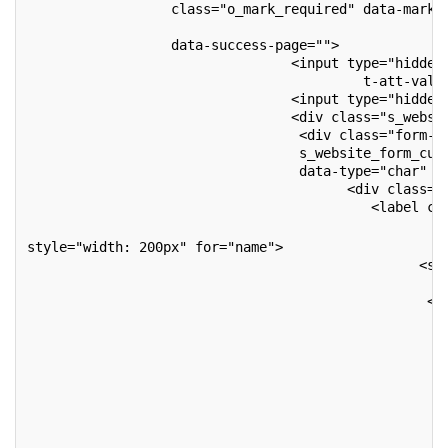
                  class="o_mark_required" data-mark=
                                                   d
                  data-success-page="">
                                 <input type="hidden
                                          t-att-valu
                                 <input type="hidden
                                 <div class="s_websi
                                  <div class="form-g
                                  s_website_form_cus
                                  data-type="char" d
                                        <div class="
                                           <label cl
style="width: 200px" for="name">
                                                 <sp
                                                    
                                                  </
                                                   <
                                                    
                                                    
                                                    
                                                    
                                                    
                                                    
                                                    