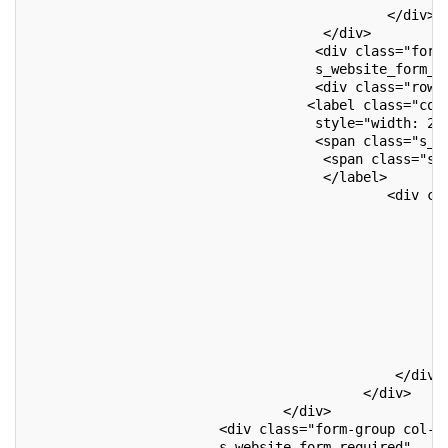
                                             </div>
                                     </div>
                                    <div class="form
                                    s_website_form_c
                                    <div class="row 
                                   <label class="col
                                    style="width: 20
                                    <span class="s_w
                                     <span class="s_
                                     </label>
                                             <div cl
                                                    
                                                    
                                                    
                                                    
                                                    
                                                    
                                                    
                                                    
                                                    
                                              </div>
                                          </div>
                                </div>
                        <div class="form-group col-1
                        s_website_form_required"