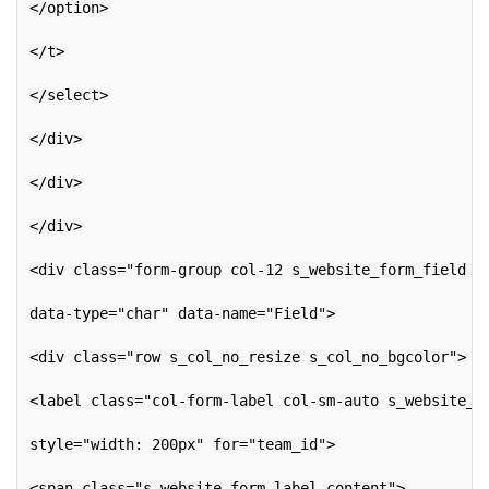
</option>
</t>
</select>
</div>
</div>
</div>
<div class="form-group col-12 s_website_form_field s
data-type="char" data-name="Field">
<div class="row s_col_no_resize s_col_no_bgcolor">
<label class="col-form-label col-sm-auto s_website_f
style="width: 200px" for="team_id">
<span class="s_website_form_label_content">