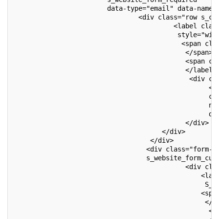
                        data-type="email" data-name=
                                <div class="row s_co
                                         <label clas
                                          style="wid
                                           <span cla
                                            </span>
                                            <span cl
                                            </label>
                                             <div cl
                                                  <i
                                                  cl
                                                  na
                                                  da
                                            </div>
                                      </div>
                                   </div>
                                  <div class="form-g
                                  s_website_form_cus
                                            <div cla
                                                <lab
                                                 S_w
                                                <spa
                                                 </s
                                                  </