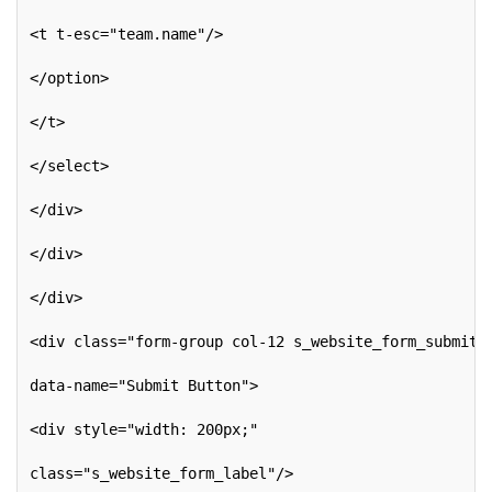
<t t-esc="team.name"/>
</option>
</t>
</select>
</div>
</div>
</div>
<div class="form-group col-12 s_website_form_submit"
data-name="Submit Button">
<div style="width: 200px;"
class="s_website_form_label"/>