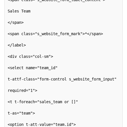
Sales Team
</span>
<span class="s_website_form_mark">*</span>
</label>
<div class="col-sm">
<select name="team_id"
t-attf-class="form-control s_website_form_input"
required="1">
<t t-foreach="sales_team or []"
t-as="team">
<option t-att-value="team.id">